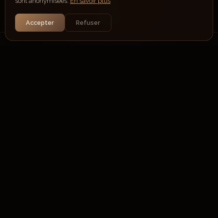
sont anonymisées.
En savoir plus
Accepter
Refuser
La Taverne de Pri
9 Rue Marquis de Pienne, 50190 Périers
02 33 07 68 22
"Une cuisine authentique, un accueil chaleureux"
L'abus d'alcool est dangereux pour la santé. À consommer avec
modération.
La vente d'alcool est interdite aux mineurs. En France, il est interdit de
vendre de l'alcool aux mineurs de moins de 18 ans.
SUIVEZ-NOUS
Mentions légales
Site par
Cleanlystudio