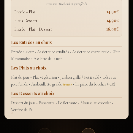
Hors soir, Week-end et jours fériés
14,90€
Entrée + Plat
14,90€
Plat + Dessert
16,90€
Entrée + Plat + Dessert
Les Entrées au choix
Entrée du jour • Assiette de crudités • Assiette de charcuterie • Œuf
Mayonnaise • Assiette de la mer
Les Plats au choix
Plat du jour • Plat végétarien • Jambon grillé / Petit salé • Côtes de
porc fumée • Andouillette grillée
• La pièce du boucher (+2€)
(15mn)
Les Desserts au choix
Dessert du jour • Panacotta • Île flottante • Mousse au chocolat •
Verrine de Pri
2